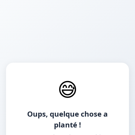
😅
Oups, quelque chose a
planté !