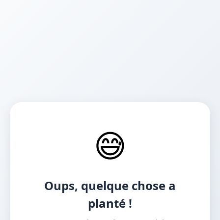
😅
Oups, quelque chose a
planté !