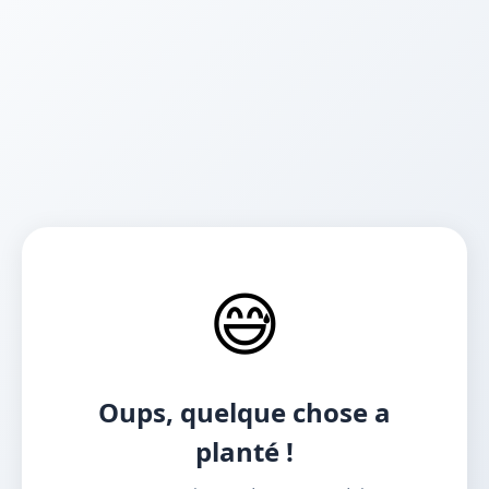
😅
Oups, quelque chose a
planté !