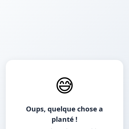
😅
Oups, quelque chose a
planté !