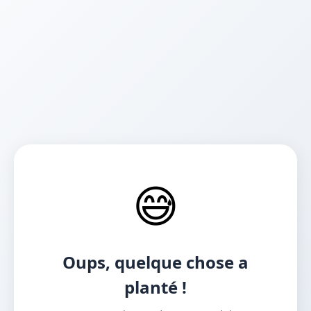
😅
Oups, quelque chose a
planté !