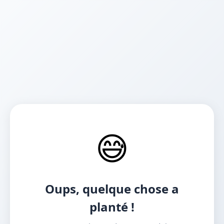
😅
Oups, quelque chose a
planté !