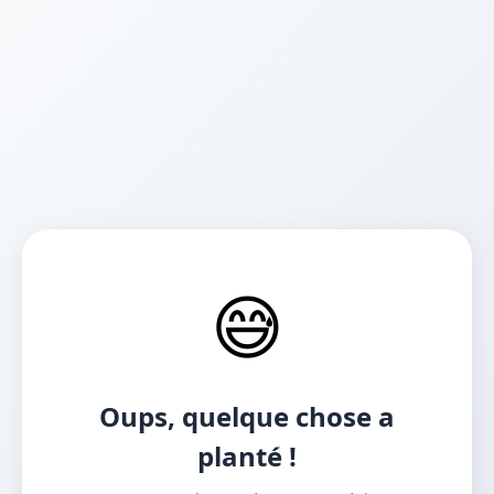
😅
Oups, quelque chose a
planté !