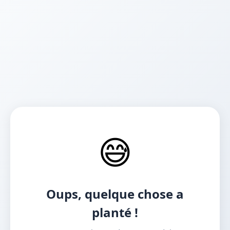
😅
Oups, quelque chose a
planté !