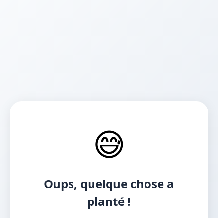
😅
Oups, quelque chose a
planté !