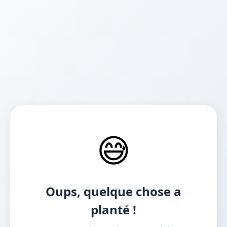
😅
Oups, quelque chose a
planté !