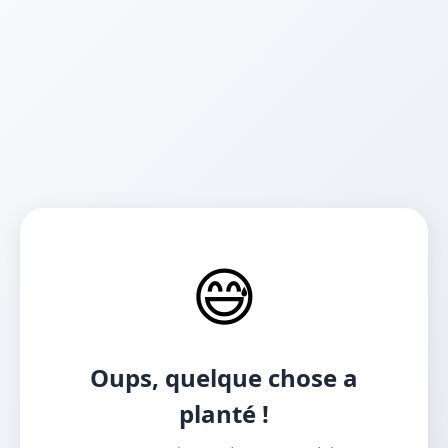
😅
Oups, quelque chose a
planté !