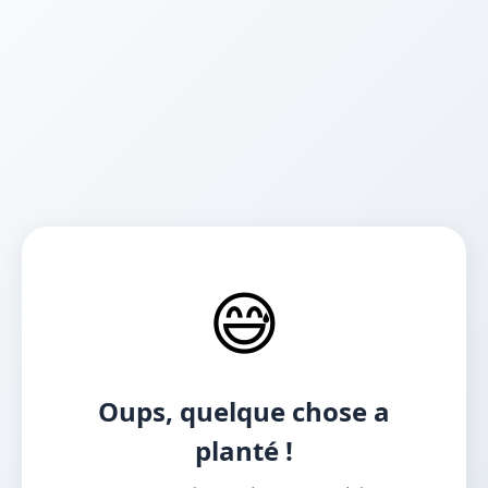
😅
Oups, quelque chose a
planté !