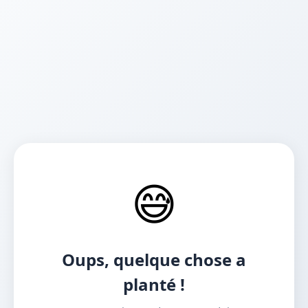
😅
Oups, quelque chose a
planté !