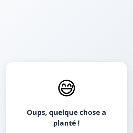
😅
Oups, quelque chose a
planté !