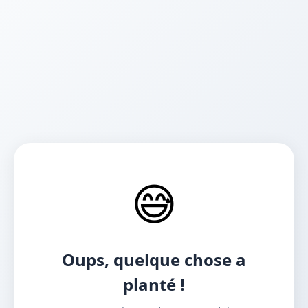
😅
Oups, quelque chose a
planté !