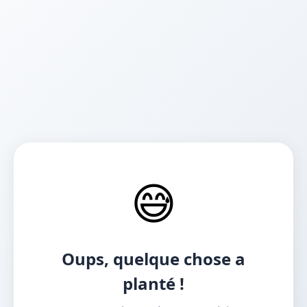
😅
Oups, quelque chose a
planté !