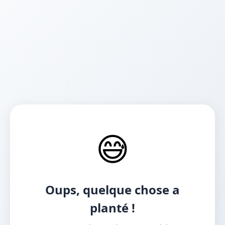
😅
Oups, quelque chose a
planté !