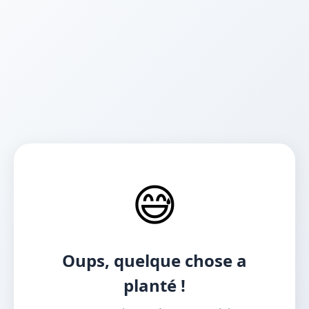
😅
Oups, quelque chose a
planté !