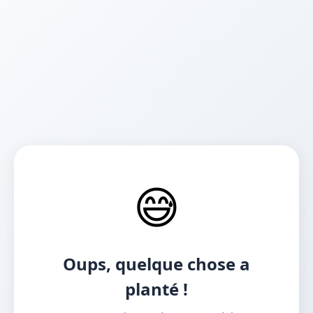
😅
Oups, quelque chose a
planté !