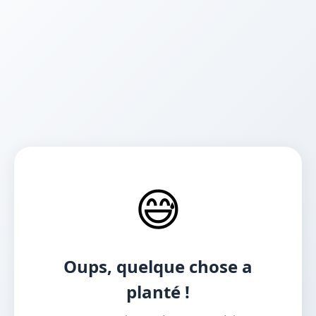
😅
Oups, quelque chose a
planté !