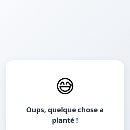
😅
Oups, quelque chose a
planté !