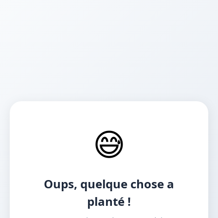
😅
Oups, quelque chose a
planté !