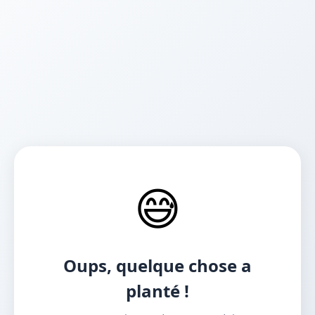
😅
Oups, quelque chose a
planté !