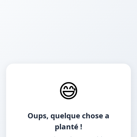
😅
Oups, quelque chose a
planté !