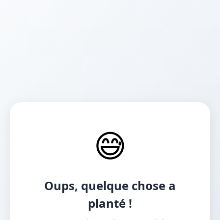
😅
Oups, quelque chose a
planté !