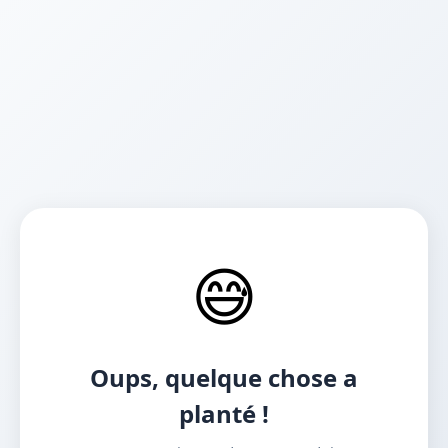
😅
Oups, quelque chose a
planté !