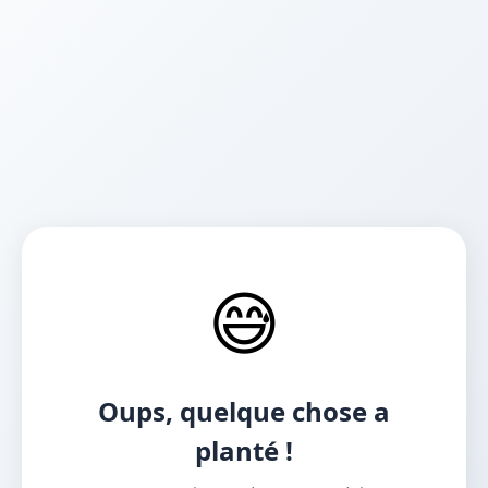
😅
Oups, quelque chose a
planté !