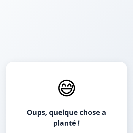
😅
Oups, quelque chose a
planté !