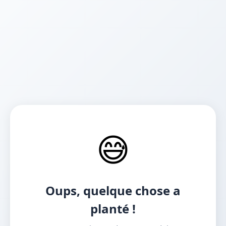
😅
Oups, quelque chose a
planté !