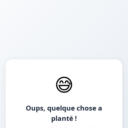
😅
Oups, quelque chose a
planté !