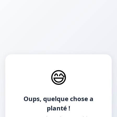
😅
Oups, quelque chose a
planté !