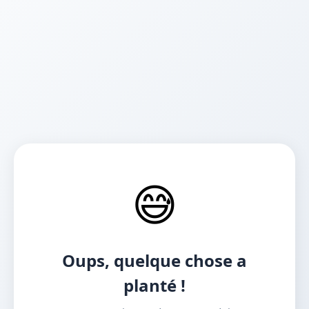
😅
Oups, quelque chose a
planté !