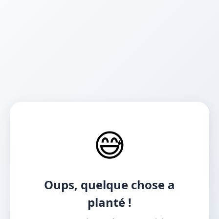
😅
Oups, quelque chose a
planté !