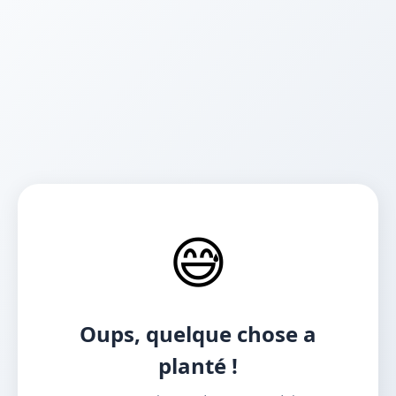
😅
Oups, quelque chose a
planté !