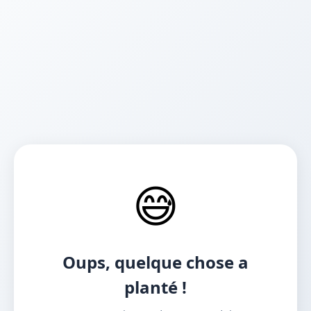
😅
Oups, quelque chose a
planté !