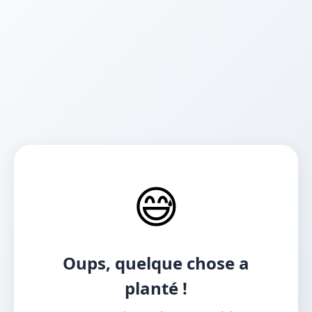
😅
Oups, quelque chose a
planté !