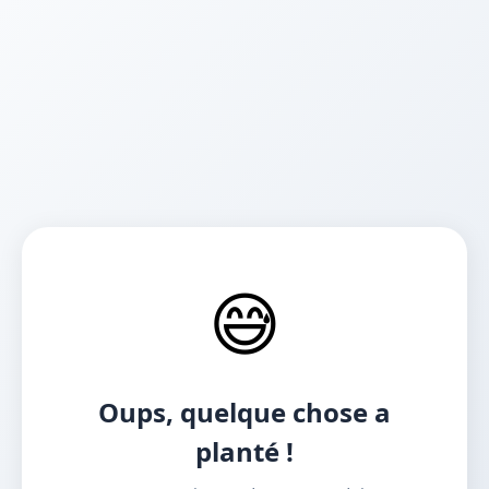
😅
Oups, quelque chose a
planté !