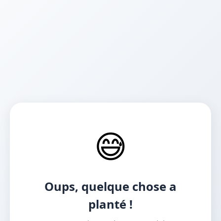
😅
Oups, quelque chose a
planté !