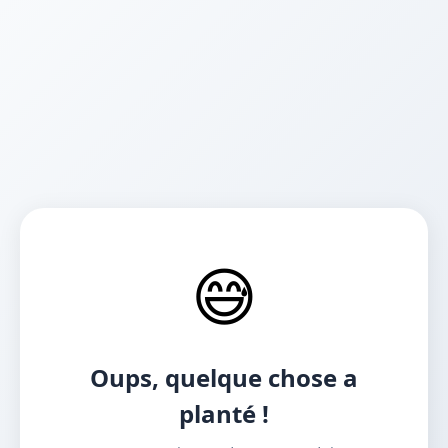
😅
Oups, quelque chose a
planté !