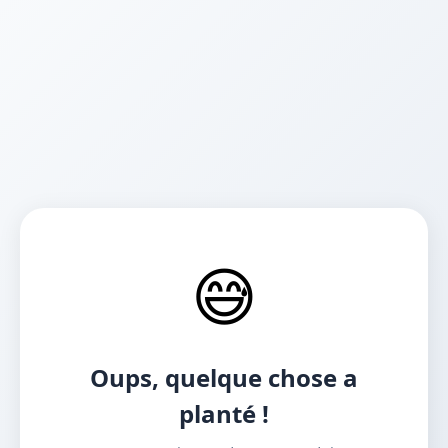
😅
Oups, quelque chose a
planté !