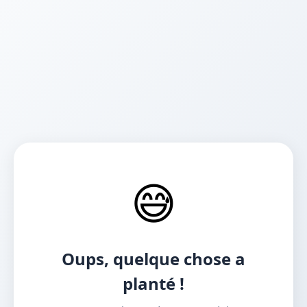
😅
Oups, quelque chose a
planté !