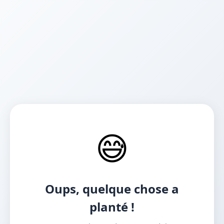
😅
Oups, quelque chose a
planté !