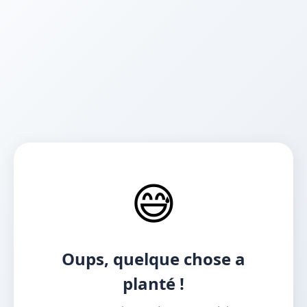
😅
Oups, quelque chose a
planté !