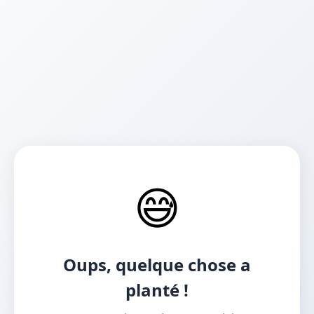
😅
Oups, quelque chose a
planté !