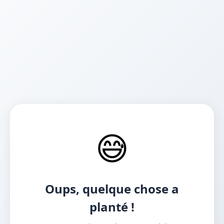
😅
Oups, quelque chose a
planté !