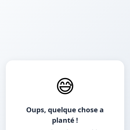
😅
Oups, quelque chose a
planté !