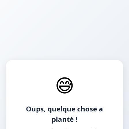
😅
Oups, quelque chose a
planté !