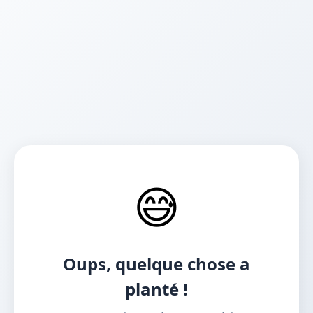
😅
Oups, quelque chose a
planté !