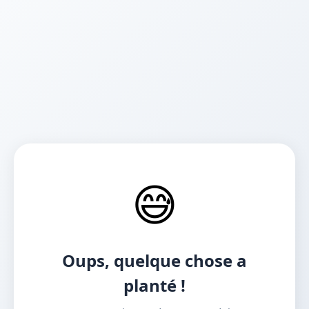
😅
Oups, quelque chose a
planté !