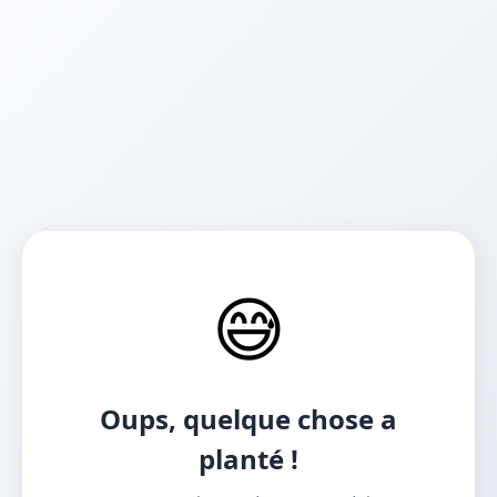
😅
Oups, quelque chose a
planté !